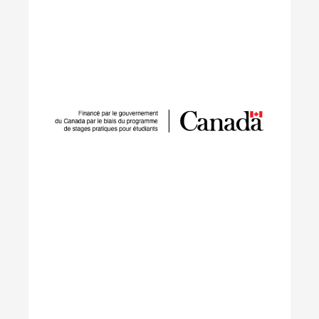
IGNITE
Le projet IGNITE vise à faciliter l'adoption de
technologies à faible teneur en carbone et le
développement de la main-d'œuvre pour la
réduction des émissions de gaz à effet de serre. Il
s'attache à surmonter les obstacles à la mise en
œuvre de mesures, à combler le manque de
main-d’œuvre qualifiée et à étendre les réseaux
pour des initiatives efficaces.
En savoir plus